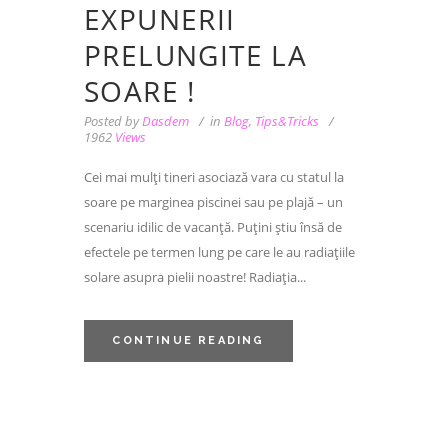
EXPUNERII
PRELUNGITE LA
SOARE !
Posted by
Dasdem
in
Blog
,
Tips&Tricks
1962
Views
Cei mai mulți tineri asociază vara cu statul la
soare pe marginea piscinei sau pe plajă – un
scenariu idilic de vacanță. Puțini știu însă de
efectele pe termen lung pe care le au radiațiile
solare asupra pielii noastre! Radiația...
CONTINUE READING