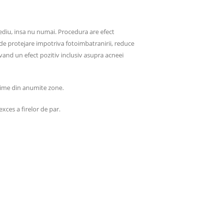
mediu, insa nu numai. Procedura are efect
 de protejare impotriva fotoimbatranirii, reduce
avand un efect pozitiv inclusiv asupra acneei
rasime din anumite zone.
exces a firelor de par.