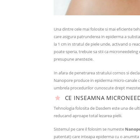
Una dintre cele mai folosite si mai eficiente t
care asigura patrunderea in epiderma a substantel
la 1 cm in stratul de piele unde, activand o re
poate speria, trebuie sa stii ca microneedeling 
presupune anestezie.
In afara de penetrarea stratului cornos si dec
Nanopore produce in epiderma micro-canale car
umbrela procedurilor cunoscute drept mezote
CE INSEAMNA MICRONEED
Tehnologia folosita de Dasdem este una de ulti
reducand aproape total lezarea pielii.
Sistemul pe care il folosim se numeste
Nanopo
patentat) care inteapa epiderma cu o anumita fre