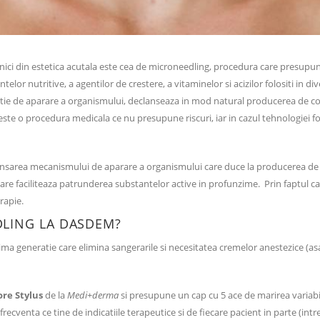
ehnici din estetica acutala este cea de microneedling, procedura care presupun
or nutritive, a agentilor de crestere, a vitaminelor si acizilor folositi in div
actie de aparare a organismului, declanseaza in mod natural producerea de co
este o procedura medicala ce nu presupune riscuri, iar in cazul tehnologiei fo
lansarea mecanismului de aparare a organismului care duce la producerea de c
e faciliteaza patrunderea substantelor active in profunzime. Prin faptul ca
rapie.
LING LA DASDEM?
ma generatie care elimina sangerarile si necesitatea cremelor anestezice (as
re Stylus
de la
Medi+derma
si presupune un cap cu 5 ace de marirea variab
cventa ce tine de indicatiile terapeutice si de fiecare pacient in parte (intr