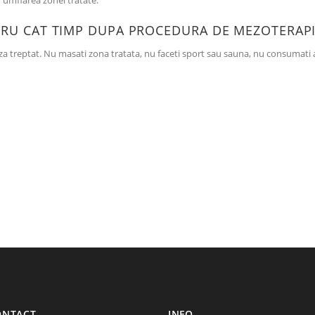
u umflarea zonei tratate.
NTRU CAT TIMP DUPA PROCEDURA DE MEZOTERAPI
aza treptat. Nu masati zona tratata, nu faceti sport sau sauna, nu consumati
ONTACT
INFO