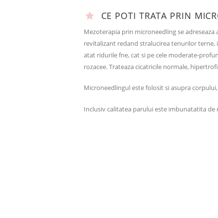
CE POTI TRATA PRIN MIC
Mezoterapia prin microneedling se adreseaza ata
revitalizant redand stralucirea tenurilor terne
atat ridurile fne, cat si pe cele moderate-profu
rozacee. Trateaza cicatricile normale, hipertrofi
Microneedlingul este folosit si asupra corpului, 
Inclusiv calitatea parului este imbunatatita de mi