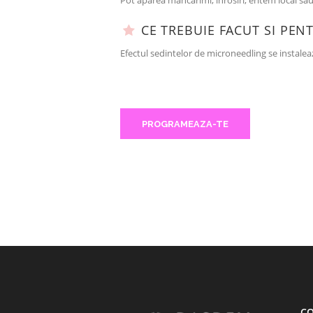
Pot aparea mancarimi, inrosiri, eritem local sa
CE TREBUIE FACUT SI PE
Efectul sedintelor de microneedling se instale
PROGRAMEAZA-TE
C