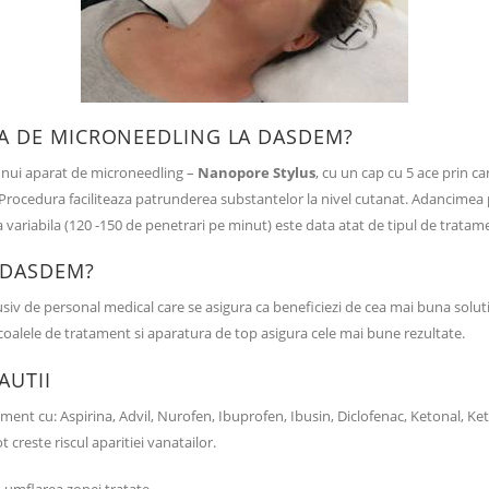
A DE MICRONEEDLING LA DASDEM?
nui aparat de microneedling –
Nanopore Stylus
, cu un cap cu 5 ace prin c
. Procedura faciliteaza patrunderea substantelor la nivel cutanat. Adancimea 
 variabila (120 -150 de penetrari pe minut) este data atat de tipul de tratament
 DASDEM?
siv de personal medical care se asigura ca beneficiezi de cea mai buna soluti
coalele de tratament si aparatura de top asigura cele mai bune rezultate.
AUTII
nt cu: Aspirina, Advil, Nurofen, Ibuprofen, Ibusin, Diclofenac, Ketonal, Ket
 creste riscul aparitiei vanatailor.