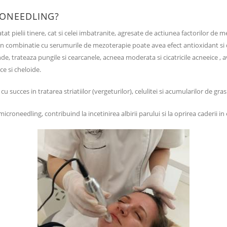
RONEEDLING?
t pielii tinere, cat si celei imbatranite, agresate de actiunea factorilor de 
, in combinatie cu serumurile de mezoterapie poate avea efect antioxidant si
nde, trateaza pungile si cearcanele, acneea moderata si cicatricile acneeice , 
ce si cheloide.
cu succes in tratarea striatiilor (vergeturilor), celulitei si acumularilor de g
croneedling, contribuind la incetinirea albirii parului si la oprirea caderii in 