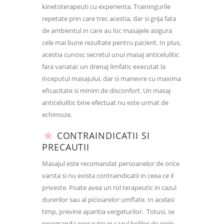
kinetoterapeuti cu experienta. Trainingurile
repetate prin care trec acestia, dar si grija fata
de ambientul in care au loc masajele asigura
cele mai bune rezultate pentru pacient. In plus,
acestia cunosc secretul unui masaj anticelulitic
fara vanatai: un drenaj limfatic executat la
inceputul masajului, dar si manevre cu maxima
eficacitate si minim de disconfort. Un masaj
anticelulitic bine efectuat nu este urmat de
echimoze.
CONTRAINDICATII SI
PRECAUTII
Masajul este recomandat persoanelor de orice
varsta si nu exista contraindicatii in ceea ce il
priveste. Poate avea un rol terapeutic in cazul
durerilor sau al picioarelor umflate. In acelasi
timp, previne aparitia vergeturilor. Totusi, se
recomanda precautie in cazul bolilor de piele