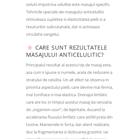
solutii impotriva celulitei este masajul specific.
Tehnicile speciale ale masajului anticelulitic
stimuleaza supletea si elasticitatea pielii si a
tesuturilor subcutanate, dar si activeaza
circulatia sangelui.
CARE SUNT REZULTATELE
MASAJULUI ANTICELULITIC?
Principalul rezultat al acestui tip de masaj este,
asa cum ii spune si numele, acela de reducere a
stratului de celulita. Un alt efect se observa in
privinta aspectului pielii, care devine mai ferma,
mai tonifiata si mai elastica. Drenajul limfatic
care are loc in timpul acestui masaj da senzatia
de „organism usor”, de lejeritate, ducand la
accelerarea fluxului limfatic care astfel preia din
toxine. Manevrele in forta, dar atent realizate,
duc la fragmentarea si dizlocarea grasimii. Iar