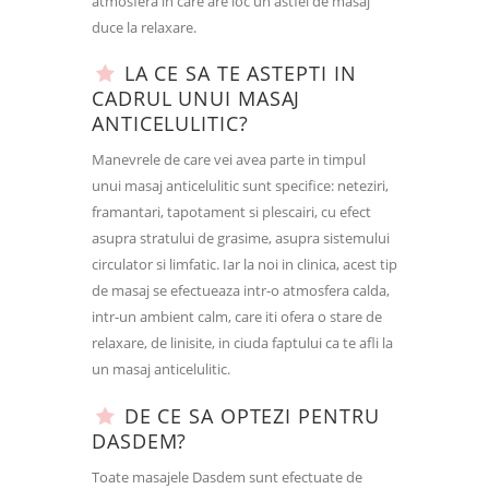
atmosfera in care are loc un astfel de masaj
duce la relaxare.
LA CE SA TE ASTEPTI IN
CADRUL UNUI MASAJ
ANTICELULITIC?
Manevrele de care vei avea parte in timpul
unui masaj anticelulitic sunt specifice: neteziri,
framantari, tapotament si plescairi, cu efect
asupra stratului de grasime, asupra sistemului
circulator si limfatic. Iar la noi in clinica, acest tip
de masaj se efectueaza intr-o atmosfera calda,
intr-un ambient calm, care iti ofera o stare de
relaxare, de linisite, in ciuda faptului ca te afli la
un masaj anticelulitic.
DE CE SA OPTEZI PENTRU
DASDEM?
Toate masajele Dasdem sunt efectuate de