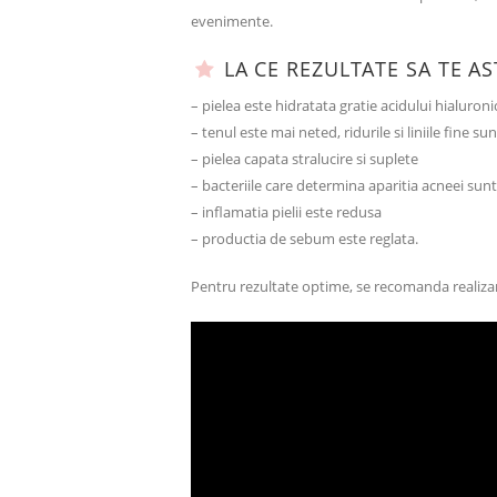
evenimente.
LA CE REZULTATE SA TE AS
– pielea este hidratata gratie acidului hialuronic
– tenul este mai neted, ridurile si liniile fine s
– pielea capata stralucire si suplete
– bacteriile care determina aparitia acneei sunt
– inflamatia pielii este redusa
– productia de sebum este reglata.
Pentru rezultate optime, se recomanda realizare