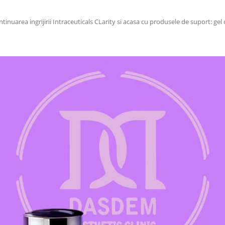
nuarea ingrijirii Intraceuticals CLarity si acasa cu produsele de suport: gel