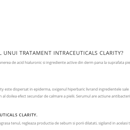
L UNUI TRATAMENT INTRACEUTICALS CLARITY?
rea de acid hialuronic si ingrediente active din derm pana la suprafata pieli
rity este dispersat in epiderma, oxigenul hiperbaric livrand ingredientele sale
 al doilea efect secundar de calmare a pielii. Serumul are actiune antibacteri
UTICALS CLARITY.
grasa tenul, regleaza productia de sebum si porii dilatati, sigiland in acelasi