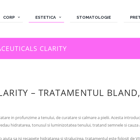
CORP
ESTETICA
STOMATOLOGIE
PRE
CEUTICALS CLARITY
LARITY – TRATAMENTUL BLAND, 
ratare in profunzime a tenului, de curatare si calmare a pielii. Acesta introd
redau hidratarea, tonusul si luminizotatea tenului, tratand semnele si cauza 
juta sa isi recapete hidratarea si stralucirea, tratamentul este folosit de VI