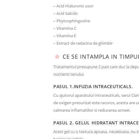
– Acid Hialuronic usor
– Acid Salicilic
– Phytosphingosine
– Vitamina C
– Vitamina E
– Extract de radacina de ghimbir
CE SE INTAMPLA IN TIMPU
Tratamentul presupune 2 pasi care duc la depune
nutrienti tenului.
PASUL 1.INFUZIA INTRACEUTICALS.
Cu ajutorul aparatului Intraceuticals, serul Cla
de oxigen presurizat este racoros, acesta are un
calmarea inflamatiilor si reducerea acneei.
PASUL 2. GELUL HIDRATANT INTRACE
Acest gel cu o textura apoasa, neuleioasa, nu in
bariera invizibila.