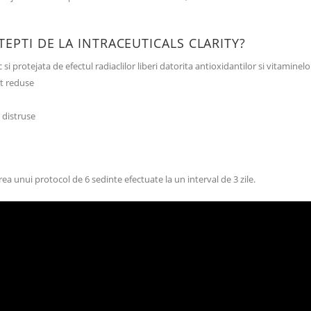
TEPTI DE LA INTRACEUTICALS CLARITY?
 si protejata de efectul radiaclilor liberi datorita antioxidantilor si vitaminelo
unt reduse
 distruse
a unui protocol de 6 sedinte efectuate la un interval de 3 zile.