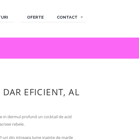
TURI
OFERTE
CONTACT
DAR EFICIENT, AL
uce in dermul profund un cocktail de acid
acneei rebele.
P-uri din intreaga lume inainte de marile