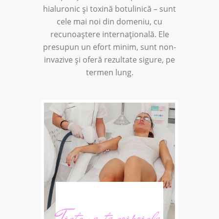
hialuronic și toxină botulinică – sunt
cele mai noi din domeniu, cu
recunoaștere internațională. Ele
presupun un efort minim, sunt non-
invazive și oferă rezultate sigure, pe
termen lung.
ie
Tratamente corporale
Med