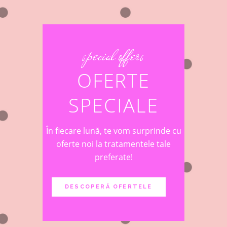
special offers
OFERTE
SPECIALE
În fiecare lună, te vom surprinde cu
oferte noi la tratamentele tale
preferate!
DESCOPERĂ OFERTELE