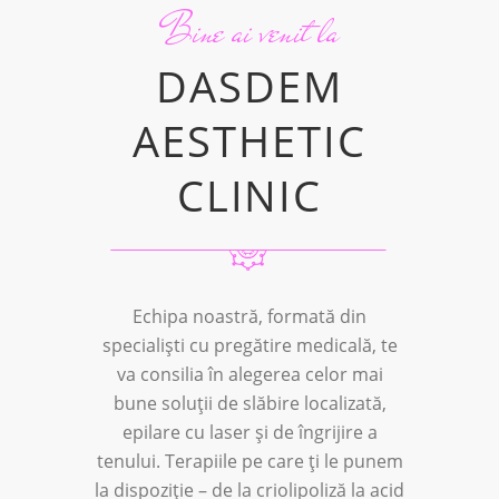
Bine ai venit la
DASDEM
AESTHETIC
CLINIC
Echipa noastră, formată din
specialiști cu pregătire medicală, te
va consilia în alegerea celor mai
bune soluții de slăbire localizată,
epilare cu laser și de îngrijire a
tenului. Terapiile pe care ți le punem
la dispoziție – de la criolipoliză la acid