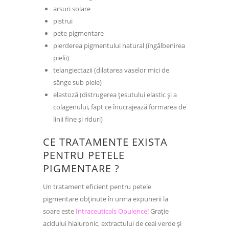
arsuri solare
pistrui
pete pigmentare
pierderea pigmentului natural (îngălbenirea
pielii)
telangiectazii (dilatarea vaselor mici de
sânge sub piele)
elastoză (distrugerea țesutului elastic și a
colagenului, fapt ce înucrajează formarea de
linii fine și riduri)
CE TRATAMENTE EXISTA
PENTRU PETELE
PIGMENTARE ?
Un tratament eficient pentru petele
pigmentare obținute în urma expunerii la
soare este
Intraceuticals Opulence
! Grație
acidului hialuronic, extractului de ceai verde și