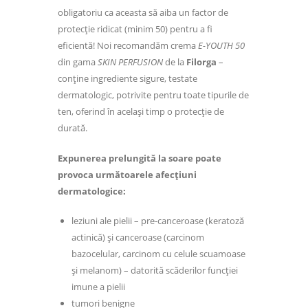
obligatoriu ca aceasta să aiba un factor de
protecție ridicat (minim 50) pentru a fi
eficientă! Noi recomandăm crema
E-YOUTH 50
din gama
SKIN PERFUSION
de la
Filorga
–
conține ingrediente sigure, testate
dermatologic, potrivite pentru toate tipurile de
ten, oferind în același timp o protecție de
durată.
Expunerea prelungită la soare poate
provoca următoarele afecțiuni
dermatologice:
leziuni ale pielii – pre-canceroase (keratoză
actinică) și canceroase (carcinom
bazocelular, carcinom cu celule scuamoase
și melanom) – datorită scăderilor funcției
imune a pielii
tumori benigne