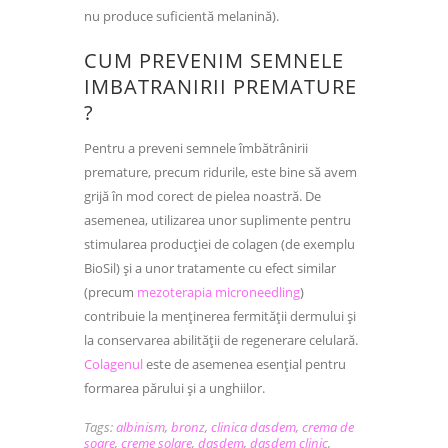
nu produce suficientă melanină).
CUM PREVENIM SEMNELE
IMBATRANIRII PREMATURE
?
Pentru a preveni semnele îmbătrânirii
premature, precum ridurile, este bine să avem
grijă în mod corect de pielea noastră. De
asemenea, utilizarea unor suplimente pentru
stimularea producției de colagen (de exemplu
BioSil) și a unor tratamente cu efect similar
(precum
mezoterapia microneedling
)
contribuie la menținerea fermității dermului și
la conservarea abilității de regenerare celulară.
Colagenul
este de asemenea esențial pentru
formarea părului și a unghiilor.
Tags:
albinism
,
bronz
,
clinica dasdem
,
crema de
soare
,
creme solare
,
dasdem
,
dasdem clinic
,