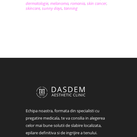
dermatologie
,
melanoma
,
romania
,
skin cancer
,
skincare
,
sunny days
,
tanning
Echipa noastra, formata din specialisti cu
pregatire medicala, te va consilia in alegerea
celor mai bune solutii de slabire localizata,
epilare definitiva si de ingrijire a tenului.