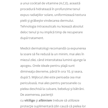
a unui cocktail de vitamine (A,C,E), această
procedură hidratează în profunzime tenul
expus radiațiilor solare, uniformizează textura
pielii și grăbește vindecarea dermului.
Tehnologia Intraceuticals nu lezează absolut
deloc tenul și nu implică timp de recuperare
după tratament.
Medicii dermatologi recomandă ca expunerea
la soare să fie redusă la un minim, mai ales în
miezul zilei, când intensitatea luminii ajunge la
apogeu. Orele ideale pentru plajă sunt
dimineața devreme, până în ora 10, și seara,
după 5. Mijlocul zilei este perioada cea mai
periculoasă, mai ales pentru persoanele cu
pielea deschisă la culoare, bebeluși și bătrâni.
De asemenea, pacienții
cu
vitiligo
și
albinism
trebuie să utilizeze
protecție suplimentară (din cauză că pielea lor