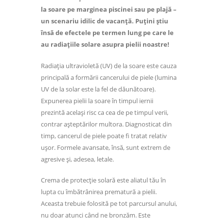
la soare pe marginea piscinei sau pe plajă –
un scenariu idilic de vacanță. Puțini știu
însă de efectele pe termen lung pe care le
au radiațiile solare asupra pielii noastre!
Radiația ultravioletă (UV) de la soare este cauza
principală a formării cancerului de piele (lumina
UV de la solar este la fel de dăunătoare).
Expunerea pielii la soare în timpul iernii
prezintă același risc ca cea de pe timpul verii,
contrar așteptărilor multora. Diagnosticat din
timp, cancerul de piele poate fi tratat relativ
ușor. Formele avansate, însă, sunt extrem de
agresive și, adesea, letale.
Crema de protecție solară este aliatul tău în
lupta cu îmbătrânirea prematură a pielii.
Aceasta trebuie folosită pe tot parcursul anului,
nu doar atunci când ne bronzăm. Este