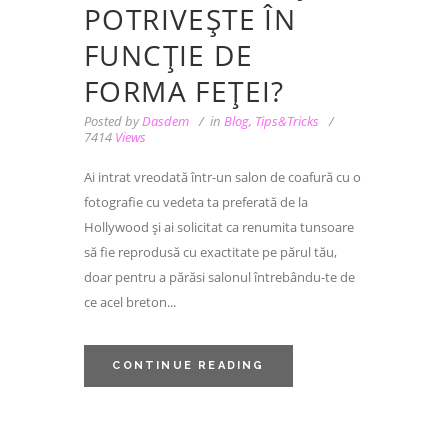
POTRIVEȘTE ÎN
FUNCȚIE DE
FORMA FEȚEI?
Posted by
Dasdem
in
Blog
,
Tips&Tricks
7414
Views
Ai intrat vreodată într-un salon de coafură cu o
fotografie cu vedeta ta preferată de la
Hollywood și ai solicitat ca renumita tunsoare
să fie reprodusă cu exactitate pe părul tău,
doar pentru a părăsi salonul întrebându-te de
ce acel breton...
CONTINUE READING