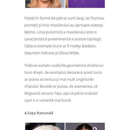
Fețele în formă de pătrat sunt largi, iar fruntea,
pomeții și linia maxilarului au aproape aceeași
lățime. Linia puternică a maxilarului este o
caracteristică proeminentă a acestei tipologii.
Câteva exemple bune ar fi Hailey Baldwin,
Gwyneth Paltrow și Olivia Wilde.
Trebuie evitate coafurile geometrice (bretonul
tuns drept, de exemplu) deoarece acest lucru
ar putea accentua și mai mult unghiurile
chipului. Buclele ar putea, de asemenea, să
lărgească excesiv fața, așa că părul ondulat
ușor e o variantă mai bună.
4.Fața Rotundă