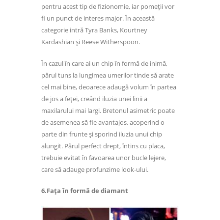
pentru acest tip de fizionomie, iar pomeții vor
fi un punct de interes major. În această
categorie intră Tyra Banks, Kourtney
Kardashian și Reese Witherspoon.
În cazul în care ai un chip în formă de inimă,
părul tuns la lungimea umerilor tinde să arate
cel mai bine, deoarece adaugă volum în partea
de jos a feței, creând iluzia unei linii a
maxilarului mai largi. Bretonul asimetric poate
de asemenea să fie avantajos, acoperind o
parte din frunte și sporind iluzia unui chip
alungit. Părul perfect drept, întins cu placa,
trebuie evitat în favoarea unor bucle lejere,
care să adauge profunzime look-ului.
6.Fața în formă de diamant