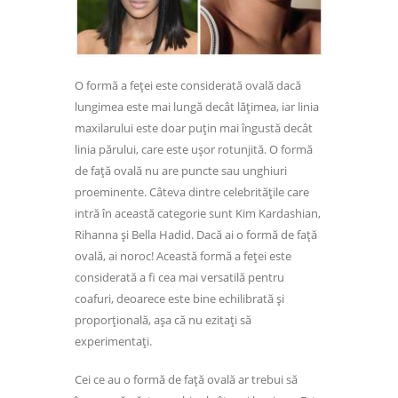
O formă a feței este considerată ovală dacă
lungimea este mai lungă decât lățimea, iar linia
maxilarului este doar puțin mai îngustă decât
linia părului, care este ușor rotunjită. O formă
de față ovală nu are puncte sau unghiuri
proeminente. Câteva dintre celebritățile care
intră în această categorie sunt Kim Kardashian,
Rihanna și Bella Hadid. Dacă ai o formă de față
ovală, ai noroc! Această formă a feței este
considerată a fi cea mai versatilă pentru
coafuri, deoarece este bine echilibrată și
proporțională, așa că nu ezitați să
experimentați.
Cei ce au o formă de față ovală ar trebui să