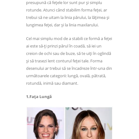
presupună că fețele lor sunt pur și simplu
rotunde. Atunci când stabilim forma feței, ar
trebui să ne uitam la linia părului, la lățimea și
lungimea feței, dar și la linia maxilarului.
Cel mai simplu mod de a stabili ce formă a feței
ai este să-ți prinzi părul în coadă, să iei un
creion de ochi sau de buze, să te uiți în oglindă
și să trasezi lent conturul feței tale. Forma
desenului ar trebui să se încadreze într-una din
următoarele categorii: lungă, ovală, pătrată,
rotundă, inimă sau diamant.
1.Fața Lungă