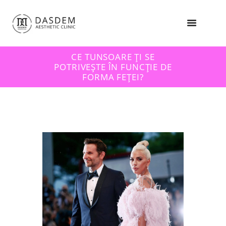
CE TUNSOARE ȚI SE
POTRIVEȘTE ÎN FUNCȚIE DE
FORMA FEȚEI?