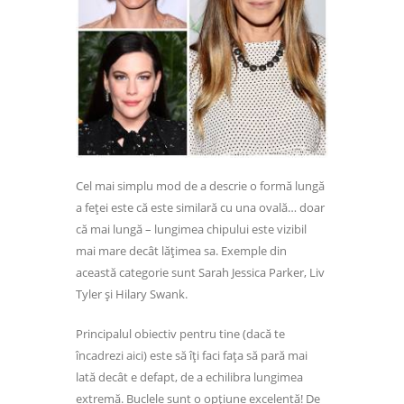
Cel mai simplu mod de a descrie o formă lungă
a feței este că este similară cu una ovală… doar
că mai lungă – lungimea chipului este vizibil
mai mare decât lățimea sa. Exemple din
această categorie sunt Sarah Jessica Parker, Liv
Tyler și Hilary Swank.
Principalul obiectiv pentru tine (dacă te
încadrezi aici) este să îți faci fața să pară mai
lată decât e defapt, de a echilibra lungimea
extremă. Buclele sunt o opțiune excelentă! De