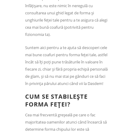
înfățișare, nu este nimic în neregulă cu
consultarea unui ghid legat de forma și
unghiurile feței tale pentru a te asigura că alegi
cea mai bună coafură (potrivită pentru
fizionomia ta).
Suntem aici pentru a te ajuta să descoperi cele
mai bune coafuri pentru forma feței tale, astfel
încât să îți poți pune trăsăturile în valoare în
fiecare zi, chiar și fără propria echipă personală
de glam, și să nu mai stai pe gânduri ce să faci
în privința părului atunci când vii la Dasdem!
CUM SE STABILEȘTE
FORMA FEȚEI?
Cea mai frecventă greșeală pe care o fac
majoritatea oamenilor atunci când încearcă să
determine forma chipului lor este să