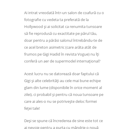
Ai intrat vreodată într-un salon de coafură cu o
fotografie cu vedeta ta preferată de la
Hollywood și ai solicitat ca renumita tunsoare
să fie reprodusă cu exactitate pe părul tău,
doar pentru a părăsi salonul întrebându-te de
ce acel breton asimetric (care arăta atât de
frumos pe Gigi Hadid în revista Vogue) nu îți
conferă un aer de supermodel internațional?
Acest lucru nu se datorează doar faptului că
Gigi și alte celebrități au cele mai bune echipe
glam din lume (disponibile în orice moment al
zilei), ci probabil și pentru că noua tunsoare pe
care ai ales-o nu se potrivește deloc formei
feței tale!
Deși se spune că încrederea de sine este tot ce
ai nevoie pentru a purta cu mândrie o nouă