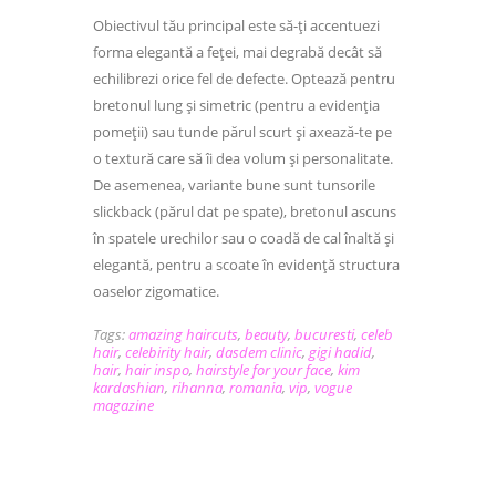
Obiectivul tău principal este să-ți accentuezi
forma elegantă a feței, mai degrabă decât să
echilibrezi orice fel de defecte. Optează pentru
bretonul lung și simetric (pentru a evidenția
pomeții) sau tunde părul scurt și axează-te pe
o textură care să îi dea volum și personalitate.
De asemenea, variante bune sunt tunsorile
slickback (părul dat pe spate), bretonul ascuns
în spatele urechilor sau o coadă de cal înaltă și
elegantă, pentru a scoate în evidență structura
oaselor zigomatice.
Tags:
amazing haircuts
,
beauty
,
bucuresti
,
celeb
hair
,
celebirity hair
,
dasdem clinic
,
gigi hadid
,
hair
,
hair inspo
,
hairstyle for your face
,
kim
kardashian
,
rihanna
,
romania
,
vip
,
vogue
magazine