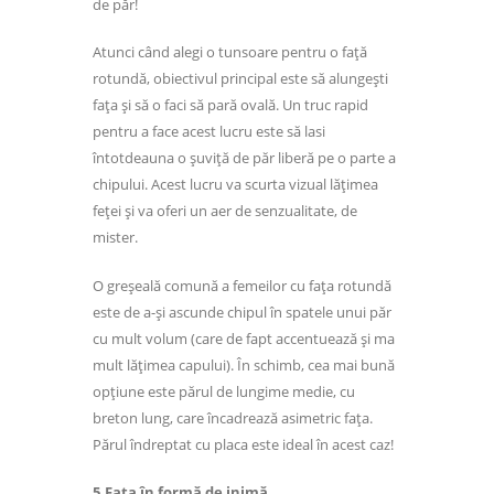
de păr!
Atunci când alegi o tunsoare pentru o față
rotundă, obiectivul principal este să alungești
fața și să o faci să pară ovală. Un truc rapid
pentru a face acest lucru este să lasi
întotdeauna o șuviță de păr liberă pe o parte a
chipului. Acest lucru va scurta vizual lățimea
feței și va oferi un aer de senzualitate, de
mister.
O greșeală comună a femeilor cu fața rotundă
este de a-și ascunde chipul în spatele unui păr
cu mult volum (care de fapt accentuează și ma
mult lățimea capului). În schimb, cea mai bună
opțiune este părul de lungime medie, cu
breton lung, care încadrează asimetric fața.
Părul îndreptat cu placa este ideal în acest caz!
5.Fața în formă de inimă