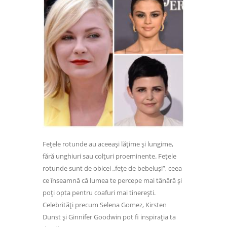
Fețele rotunde au aceeași lățime și lungime,
fără unghiuri sau colțuri proeminente. Fețele
rotunde sunt de obicei „fețe de bebeluși”, ceea
ce înseamnă că lumea te percepe mai tânără și
poți opta pentru coafuri mai tinerești.
Celebrități precum Selena Gomez, Kirsten
Dunst și Ginnifer Goodwin pot fi inspirația ta