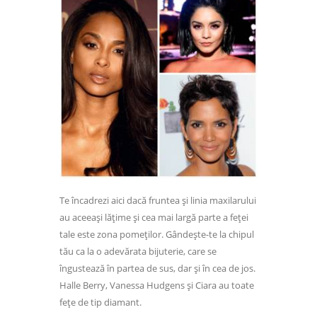
Te încadrezi aici dacă fruntea și linia maxilarului
au aceeași lățime și cea mai largă parte a feței
tale este zona pomeților. Gândește-te la chipul
tău ca la o adevărata bijuterie, care se
îngustează în partea de sus, dar și în cea de jos.
Halle Berry, Vanessa Hudgens și Ciara au toate
fețe de tip diamant.