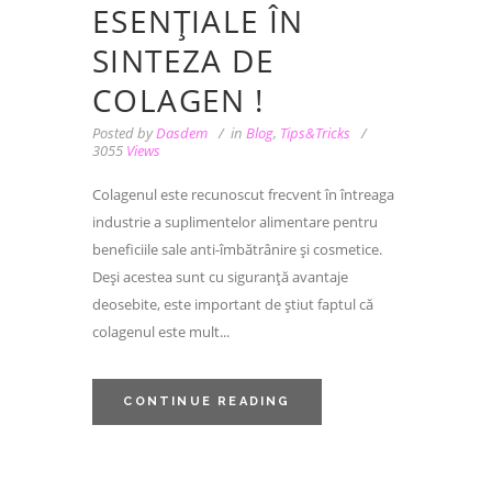
ESENȚIALE ÎN
SINTEZA DE
COLAGEN !
Posted by
Dasdem
in
Blog
,
Tips&Tricks
3055
Views
Colagenul este recunoscut frecvent în întreaga
industrie a suplimentelor alimentare pentru
beneficiile sale anti-îmbătrânire și cosmetice.
Deși acestea sunt cu siguranță avantaje
deosebite, este important de știut faptul că
colagenul este mult...
CONTINUE READING