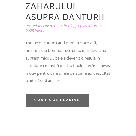
ZAHĂRULUI
ASUPRA DANTURII
Posted by
Dasdem
in
Blog
,
Tips&Tricks
2025
Views
Toți ne bucurăm când primim ciocolată,
prăjituri sau bomboane cadou, mai ales cand
suntem mici! Dulcele a devenit o regulă în
societatea noastră pentru finalul fiecărei mese,
motiv pentru care unele persoane au dezvoltat
o adevărată adicție...
CONTINUE READING