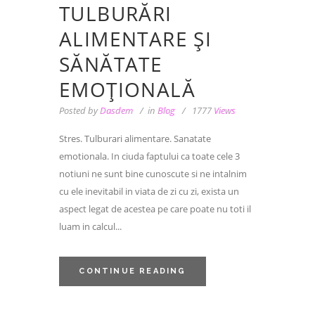
TULBURĂRI
ALIMENTARE ȘI
SĂNĂTATE
EMOȚIONALĂ
Posted by
Dasdem
in
Blog
1777
Views
Stres. Tulburari alimentare. Sanatate
emotionala. In ciuda faptului ca toate cele 3
notiuni ne sunt bine cunoscute si ne intalnim
cu ele inevitabil in viata de zi cu zi, exista un
aspect legat de acestea pe care poate nu toti il
luam in calcul...
CONTINUE READING