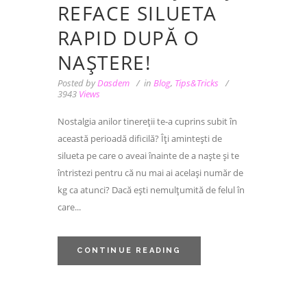
REFACE SILUETA
RAPID DUPĂ O
NAȘTERE!
Posted by
Dasdem
in
Blog
,
Tips&Tricks
3943
Views
Nostalgia anilor tinereții te-a cuprins subit în
această perioadă dificilă? Îți amintești de
silueta pe care o aveai înainte de a naște și te
întristezi pentru că nu mai ai același număr de
kg ca atunci? Dacă ești nemulțumită de felul în
care...
CONTINUE READING