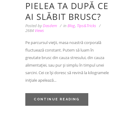
PIELEA TA DUPĂ CE
AI SLĂBIT BRUSC?
Posted by
Dasdem
in
Blog
,
Tips&Tricks
2684
Views
Pe parcursul vieții, masa noastră corporală
fluctuează constant. Putem să luam în
greutate brusc din cauza stresului, din cauza
alimentației, sau pur și simplu în timpul unei
sarcini. Cei ce își doresc să revină la kilogramele
inițiale apelează...
CONTINUE READING