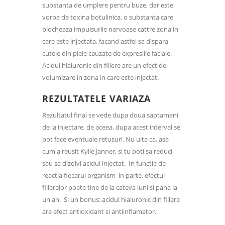
substanta de umplere pentru buze, dar este
vorba de toxina botulinica, o substanta care
blocheaza impulsurile nervoase cattre zona in
care este injectata, facand astfel sa dispara
cutele din piele cauzate de expresiile faciale.
Acidul hialuronic din fillere are un efect de
volumizare in zona in care este injectat.
REZULTATELE VARIAZA
Rezultatul final se vede dupa doua saptamani
de la injectare, de aceea, dupa acest interval se
pot face eventuale retusuri. Nu uita ca, asa
cum a reusit Kylie Janner, si tu poti sa reduci
sau sa dizolvi acidul injectat. In functie de
reactia fiecarui organism in parte, efectul
fillerelor poate tine de la cateva luni si pana la
un an. Si un bonus: acidul hialuronic din fillere
are efect antioxidant si antiinflamator.