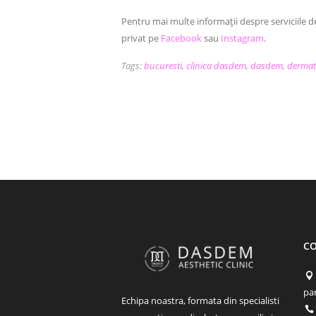
Pentru mai multe informații despre serviciile d
privat pe
Facebook
sau
Instagram
.
Tags:
bucuresti
,
clinica dasdem
,
dasdem
,
dermat
C
par
Echipa noastra, formata din specialisti