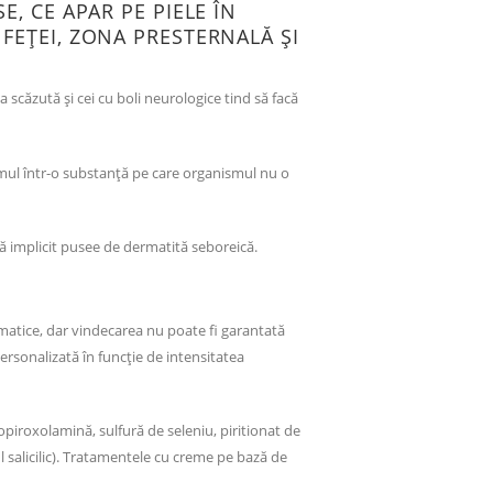
, CE APAR PE PIELE ÎN
FEȚEI, ZONA PRESTERNALĂ ȘI
 scăzută și cei cu boli neurologice tind să facă
mul într-o substanță pe care organismul nu o
 implicit pusee de dermatită seboreică.
tice, dar vindecarea nu poate fi garantată
rsonalizată în funcție de intensitatea
opiroxolamină, sulfură de seleniu, piritionat de
ul salicilic). Tratamentele cu creme pe bază de