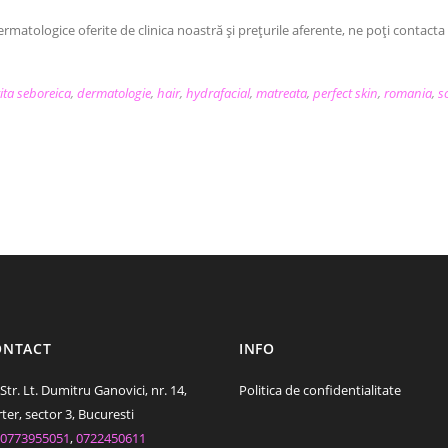
ermatologice oferite de clinica noastră și prețurile aferente, ne poți contact
ita seboreica
,
dermatologie
,
hair
,
hydrafacial
,
matreata
,
perfect skin
,
romania
,
s
ONTACT
INFO
Str. Lt. Dumitru Ganovici, nr. 14,
Politica de confidentialitate
ter, sector 3, Bucuresti
0773955051
,
0722450611