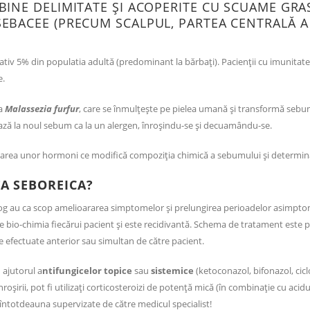
INE DELIMITATE ȘI ACOPERITE CU SCUAME GRASE
EBACEE (PRECUM SCALPUL, PARTEA CENTRALĂ A 
ativ 5% din populatia adultă (predominant la bărbați). Pacienții cu imunitatea
e.
ca
Malassezia furfur
, care se înmulțește pe pielea umană și transformă sebu
nează la noul sebum ca la un alergen, înroșindu-se și decuamându-se.
carea unor hormoni ce modifică compoziția chimică a sebumului și determină
A SEBOREICA?
 au ca scop amelioararea simptomelor și prelungirea perioadelor asimptoma
bio-chimia fiecărui pacient și este recidivantă. Schema de tratament este pe
e efectuate anterior sau simultan de către pacient.
 ajutorul a
ntifungicelor topice
sau
sistemice
(ketoconazol, bifonazol, cicl
oșirii, pot fi utilizați corticosteroizi de potență mică (în combinație cu acid
e întotdeauna supervizate de către medicul specialist!