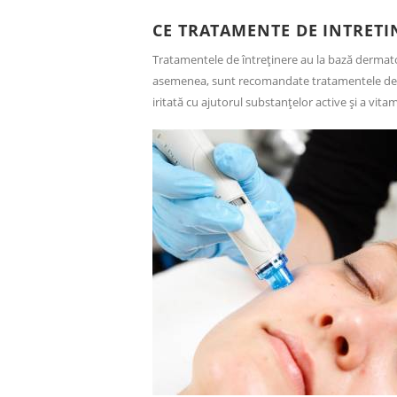
CE TRATAMENTE DE INTRET
Tratamentele de întreținere au la bază dermatoc
asemenea, sunt recomandate tratamentele d
iritată cu ajutorul substanțelor active și a vita