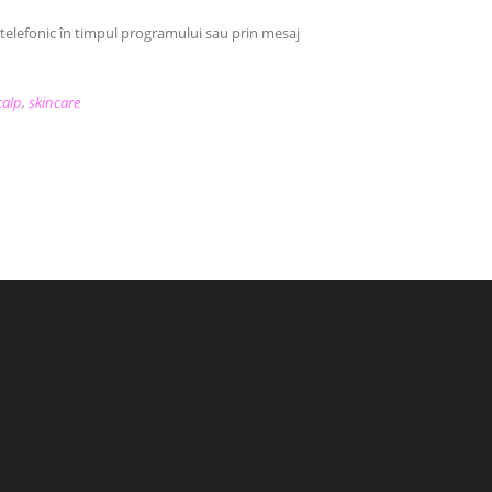
a telefonic în timpul programului sau prin mesaj
calp
,
skincare