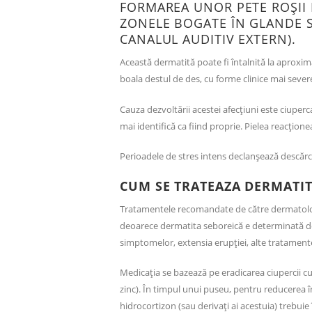
FORMAREA UNOR PETE ROȘII B
ZONELE BOGATE ÎN GLANDE S
CANALUL AUDITIV EXTERN).
Această dermatită poate fi întalnită la aproxim
boala destul de des, cu forme clinice mai sever
Cauza dezvoltării acestei afecțiuni este ciuper
mai identifică ca fiind proprie. Pielea reacțio
Perioadele de stres intens declanșează descăr
CUM SE TRATEAZA DERMATIT
Tratamentele recomandate de către dermatolog
deoarece dermatita seboreică e determinată de 
simptomelor, extensia erupției, alte tratament
Medicația se bazează pe eradicarea ciupercii cu
zinc). În timpul unui puseu, pentru reducerea înr
hidrocortizon (sau derivați ai acestuia) trebui