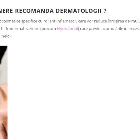
INERE RECOMANDA DERMATOLOGII ?
osmetice specifice cu rol antiinflamator, care vor reduce înroșirea dermului 
e hidrodermabraziune (precum
Hydrafacial
) care previn acumulările în exces
minelor.