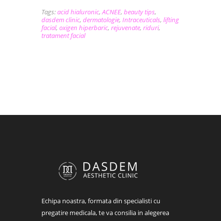
Tags:
acid hialuronic
,
ACNEE
,
beauty tips
,
dasdem clinic
,
dermatologie
,
Intraceuticals
,
lifting
facial
,
oxigen hiperbaric
,
rejuvenate
,
riduri
,
tratament facial
Echipa noastra, formata din specialisti cu
pregatire medicala, te va consilia in alegerea