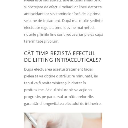
si protejata de efectul radiaclilor liberi datorita
antioxidantilor si vitaminelor încă de la prima
sesiune de tratament. După mai multe ședințe
efectuate regulat, tenul devine mai neted,
ridurile și liniile fine sunt reduse, iar pielea capă
tăfermitate și volum.
CÂT TIMP REZISTĂ EFECTUL
DE LIFTING INTRACEUTICALS?
După efectuarea acestui tratament facial,
pielea ta va obține o strălucire minunată, iar
tenul va fi revitaminizat și hidratat în
profunzime. Acidul hialuronic va acționa
progresiv, pe parcursul următoarelor zile,
garantând longevitatea efectului de întinerire.