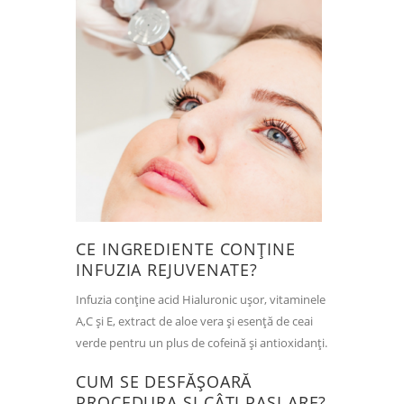
CE INGREDIENTE CONȚINE
INFUZIA REJUVENATE?
Infuzia conține acid Hialuronic ușor, vitaminele
A,C și E, extract de aloe vera și esență de ceai
verde pentru un plus de cofeină și antioxidanți.
CUM SE DESFĂȘOARĂ
PROCEDURA ȘI CÂȚI PAȘI ARE?