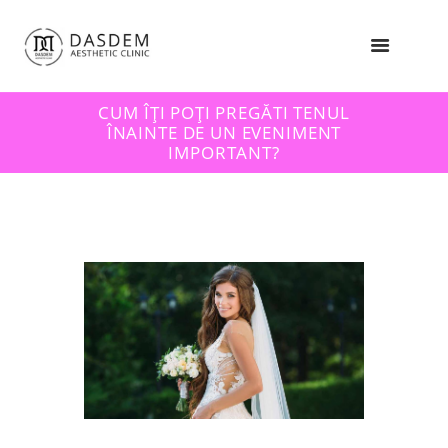
CUM ÎȚI POȚI PREGĂTI TENUL
ÎNAINTE DE UN EVENIMENT
IMPORTANT?