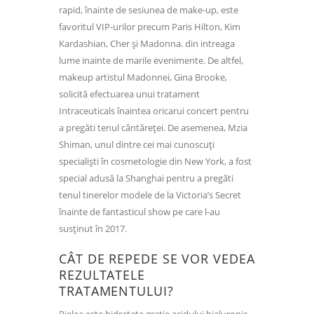
rapid, înainte de sesiunea de make-up, este
favoritul VIP-urilor precum Paris Hilton, Kim
Kardashian, Cher și Madonna. din intreaga
lume inainte de marile evenimente. De altfel,
makeup artistul Madonnei, Gina Brooke,
solicită efectuarea unui tratament
Intraceuticals înaintea oricarui concert pentru
a pregăti tenul cântăreței. De asemenea, Mzia
Shiman, unul dintre cei mai cunoscuți
specialiști în cosmetologie din New York, a fost
special adusă la Shanghai pentru a pregăti
tenul tinerelor modele de la Victoria’s Secret
înainte de fantasticul show pe care l-au
susținut în 2017.
CÂT DE REPEDE SE VOR VEDEA
REZULTATELE
TRATAMENTULUI?
Pielea este hidratata gratie acidului hialuronic