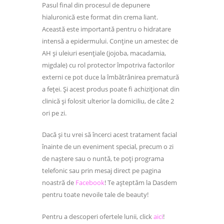
Pasul final din procesul de depunere
hialuronică este format din crema liant.
Această este importantă pentru o hidratare
intensă a epidermului. Conține un amestec de
AH și uleiuri esențiale (jojoba, macadamia,
migdale) cu rol protector împotriva factorilor
externi ce pot duce la îmbătrânirea prematură
a feței. Și acest produs poate fi achiziționat din
clinică și folosit ulterior la domiciliu, de câte 2
ori pe zi.
Dacă și tu vrei să încerci acest tratament facial
înainte de un eveniment special, precum o zi
de naștere sau o nuntă, te poți programa
telefonic sau prin mesaj direct pe pagina
noastră de
Facebook
! Te așteptăm la Dasdem
pentru toate nevoile tale de beauty!
Pentru a descoperi ofertele lunii, click
aici
!