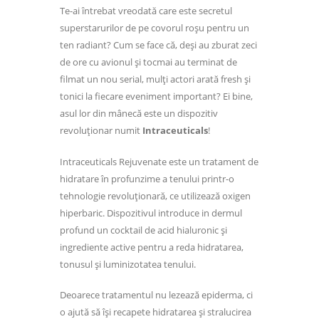
Te-ai întrebat vreodată care este secretul
superstarurilor de pe covorul roșu pentru un
ten radiant? Cum se face că, deși au zburat zeci
de ore cu avionul și tocmai au terminat de
filmat un nou serial, mulți actori arată fresh și
tonici la fiecare eveniment important? Ei bine,
asul lor din mânecă este un dispozitiv
revoluționar numit
Intraceuticals
!
Intraceuticals Rejuvenate este un tratament de
hidratare în profunzime a tenului printr-o
tehnologie revoluționară, ce utilizează oxigen
hiperbaric. Dispozitivul introduce in dermul
profund un cocktail de acid hialuronic și
ingrediente active pentru a reda hidratarea,
tonusul și luminizotatea tenului.
Deoarece tratamentul nu lezează epiderma, ci
o ajută să își recapete hidratarea și stralucirea