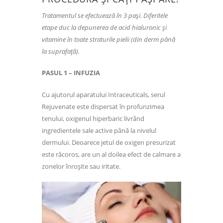
Tratamentul se efectuează în 3 pași. Diferitele
etape duc la depunerea de acid hialuronic și
vitamine în toate straturile pielii (din derm până
la suprafață).
PASUL 1 – INFUZIA
Cu ajutorul aparatului Intraceuticals, serul
Rejuvenate este dispersat în profunzimea
tenului, oxigenul hiperbaric livrând
ingredientele sale active până la nivelul
dermului. Deoarece jetul de oxigen presurizat
este răcoros, are un al doilea efect de calmare a
zonelor înroșite sau iritate.