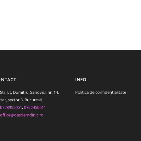
ONTACT
INFO
Str. Lt. Dumitru Ganovici, nr. 14,
Politica de confidentialitate
ter, sector 3, Bucuresti
0773955051
,
0722450611
office@dasdemclinic.ro