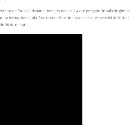
entelor de fotbal, Cristiano Ronaldo dedica 3-4 ore pregatirii in sala de gimn
atura ferma, dar supla, fara riscuri de accidentari, dar si pe exercitii de forta.
 de 30 de minute.