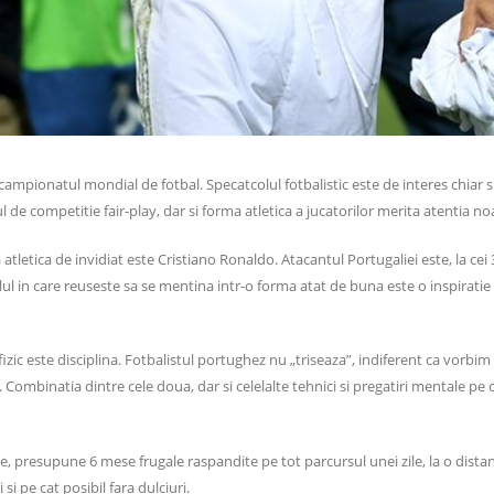
 campionatul mondial de fotbal. Specatcolul fotbalistic este de interes chiar s
ul de competitie fair-play, dar si forma atletica a jucatorilor merita atentia no
atletica de invidiat este Cristiano Ronaldo. Atacantul Portugaliei este, la cei 3
ul in care reuseste sa se mentina intr-o forma atat de buna este o inspiratie 
 fizic este disciplina. Fotbalistul portughez nu „triseaza”, indiferent ca vorbim
a. Combinatia dintre cele doua, dar si celelalte tehnici si pregatiri mentale pe 
e, presupune 6 mese frugale raspandite pe tot parcursul unei zile, la o dista
i pe cat posibil fara dulciuri.