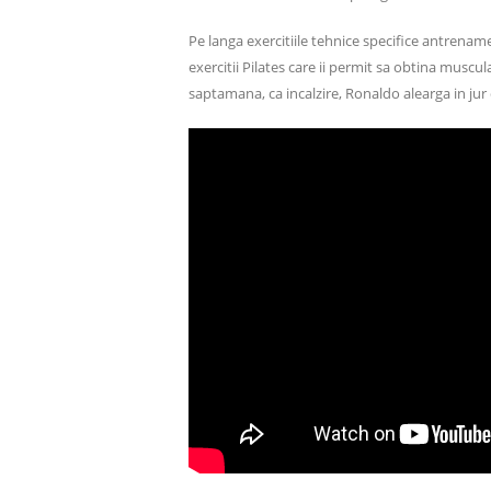
Pe langa exercitiile tehnice specifice antrenam
exercitii Pilates care ii permit sa obtina muscul
saptamana, ca incalzire, Ronaldo alearga in jur