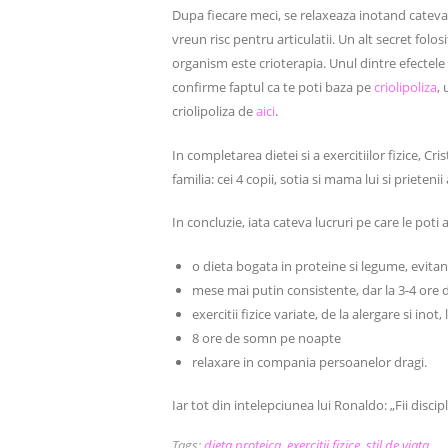
Dupa fiecare meci, se relaxeaza inotand cateva 
vreun risc pentru articulatii. Un alt secret fol
organism este crioterapia. Unul dintre efectele 
confirme faptul ca te poti baza pe
criolipoliza
,
criolipoliza de
aici
.
In completarea dietei si a exercitiilor fizice, C
familia: cei 4 copii, sotia si mama lui si prieteni
In concluzie, iata cateva lucruri pe care le poti 
o dieta bogata in proteine si legume, evitand
mese mai putin consistente, dar la 3-4 ore 
exercitii fizice variate, de la alergare si inot, 
8 ore de somn pe noapte
relaxare in compania persoanelor dragi.
Iar tot din intelepciunea lui Ronaldo: „Fii discip
Tags:
dieta proteica
,
exercitii fizice
,
stil de viata