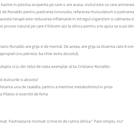
bazine in pisicina acoperita pe care o are acasa. Inotul este ce care antrene
osit de Ronaldo pentru pastrarea tonusului, refacerea musculaturii si pastrarea
acestei terapii este reducerea inflamatiei in intregul organzism si calmarea du
 un proces natural pe care il folosim aici la clinica pentru a te ajuta sa scazi d
ristiano Ronaldo are grija si de mental. De aceea, are grija sa doarma cate 8 or
i apropiati (nu petrece, ba chiar evita alcoolul).
adopta si tu din stilul de viata exemplar al lui Cristiano Ronaldo:
 dulciurile si alcoolul
distanta una de cealalta, pentru a mentine metabolismul in priza
la Pilates si exercitii de forta
linat. Pastreaza-te motivat si tine-te de rutina zilnica.” Pare simplu, nu?